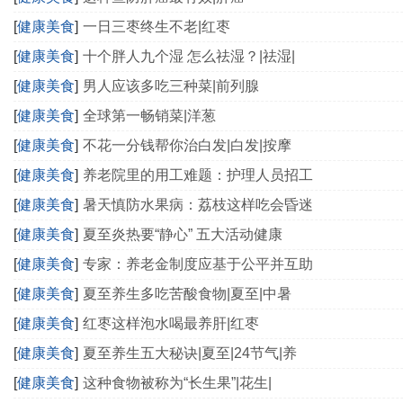
[
健康美食
]
一日三枣终生不老|红枣
[
健康美食
]
十个胖人九个湿 怎么祛湿？|祛湿|
[
健康美食
]
男人应该多吃三种菜|前列腺
[
健康美食
]
全球第一畅销菜|洋葱
[
健康美食
]
不花一分钱帮你治白发|白发|按摩
[
健康美食
]
养老院里的用工难题：护理人员招工
[
健康美食
]
暑天慎防水果病：荔枝这样吃会昏迷
[
健康美食
]
夏至炎热要“静心” 五大活动健康
[
健康美食
]
专家：养老金制度应基于公平并互助
[
健康美食
]
夏至养生多吃苦酸食物|夏至|中暑
[
健康美食
]
红枣这样泡水喝最养肝|红枣
[
健康美食
]
夏至养生五大秘诀|夏至|24节气|养
[
健康美食
]
这种食物被称为“长生果”|花生|