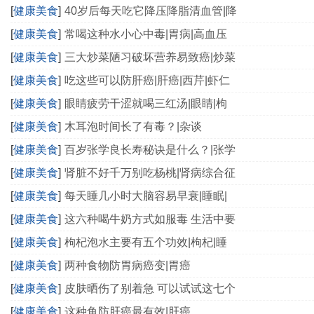
[
健康美食
]
40岁后每天吃它降压降脂清血管|降
[
健康美食
]
常喝这种水小心中毒|胃病|高血压
[
健康美食
]
三大炒菜陋习破坏营养易致癌|炒菜
[
健康美食
]
吃这些可以防肝癌|肝癌|西芹|虾仁
[
健康美食
]
眼睛疲劳干涩就喝三红汤|眼睛|枸
[
健康美食
]
木耳泡时间长了有毒？|杂谈
[
健康美食
]
百岁张学良长寿秘诀是什么？|张学
[
健康美食
]
肾脏不好千万别吃杨桃|肾病综合征
[
健康美食
]
每天睡几小时大脑容易早衰|睡眠|
[
健康美食
]
这六种喝牛奶方式如服毒 生活中要
[
健康美食
]
枸杞泡水主要有五个功效|枸杞|睡
[
健康美食
]
两种食物防胃病癌变|胃癌
[
健康美食
]
皮肤晒伤了别着急 可以试试这七个
[
健康美食
]
这种鱼防肝癌最有效|肝癌