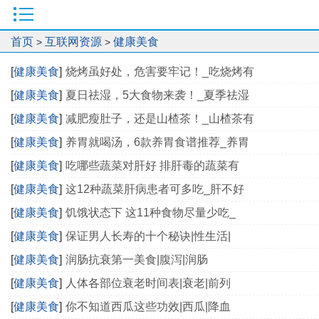
首页
互联网资源
健康美食
>
>
[
健康美食
]
烧烤虽好处，危害要牢记！_吃烧烤有
[
健康美食
]
夏日祛湿，5大食物来袭！_夏季祛湿
[
健康美食
]
减肥瘦肚子，还是山楂茶！_山楂茶有
[
健康美食
]
养胃就喝汤，6款养胃食谱推荐_养胃
[
健康美食
]
吃哪些蔬菜对肝好 排肝毒的蔬菜有
[
健康美食
]
这12种蔬菜肝病患者可多吃_肝不好
[
健康美食
]
饥饿状态下 这11种食物尽量少吃_
[
健康美食
]
保证男人长寿的十个秘诀|性生活|
[
健康美食
]
润肠抗衰第一美食|腹泻|润肠
[
健康美食
]
人体各部位衰老时间表|衰老|前列
[
健康美食
]
你不知道西瓜这些功效|西瓜|降血