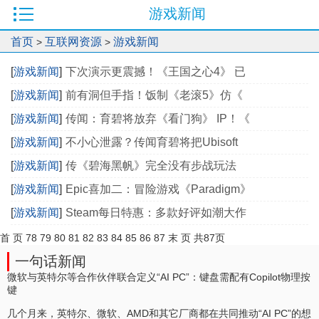
游戏新闻
首页
互联网资源
游戏新闻
>
>
[
游戏新闻
]
下次演示更震撼！《王国之心4》 已
[
游戏新闻
]
前有洞但手指！饭制《老滚5》仿《
[
游戏新闻
]
传闻：育碧将放弃《看门狗》 IP！《
[
游戏新闻
]
不小心泄露？传闻育碧将把Ubisoft
[
游戏新闻
]
传《碧海黑帆》完全没有步战玩法
[
游戏新闻
]
Epic喜加二：冒险游戏《Paradigm》
[
游戏新闻
]
Steam每日特惠：多款好评如潮大作
首 页
78
79
80
81
82
83
84
85
86
87
末 页
共87页
一句话新闻
微软与英特尔等合作伙伴联合定义“AI PC”：键盘需配有Copilot物理按
键
几个月来，英特尔、微软、AMD和其它厂商都在共同推动“AI PC”的想