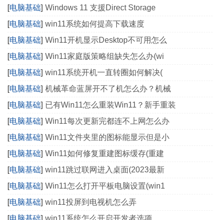
[
电脑基础
]
Windows 11 支援Direct Storage
[
电脑基础
]
win11系统如何提高下载速度
[
电脑基础
]
Win11开机显示Desktop不可用怎么
[
电脑基础
]
Win11家庭版策略组缺失怎么办(wi
[
电脑基础
]
win11系统开机一直转圈如何解决(
[
电脑基础
]
机械革命蓝屏开不了机怎么办？机械
[
电脑基础
]
已有Win11怎么重装Win11？新手重装
[
电脑基础
]
Win11每次更新完都连不上网怎么办
[
电脑基础
]
Win11文件夹里的图标能显示但是小
[
电脑基础
]
Win11如何修复重建图标缓存(重建
[
电脑基础
]
win11跳过联网进入桌面(2023最新
[
电脑基础
]
Win11怎么打开平板电脑设置(win1
[
电脑基础
]
win11投屏到电视机怎么弄
[
电脑基础
]
win11系统怎么开启开发者选项