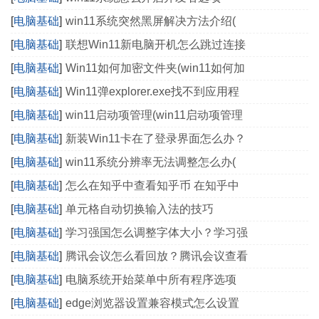
[
电脑基础
]
win11系统突然黑屏解决方法介绍(
[
电脑基础
]
联想Win11新电脑开机怎么跳过连接
[
电脑基础
]
Win11如何加密文件夹(win11如何加
[
电脑基础
]
Win11弹explorer.exe找不到应用程
[
电脑基础
]
win11启动项管理(win11启动项管理
[
电脑基础
]
新装Win11卡在了登录界面怎么办？
[
电脑基础
]
win11系统分辨率无法调整怎么办(
[
电脑基础
]
怎么在知乎中查看知乎币 在知乎中
[
电脑基础
]
单元格自动切换输入法的技巧
[
电脑基础
]
学习强国怎么调整字体大小？学习强
[
电脑基础
]
腾讯会议怎么看回放？腾讯会议查看
[
电脑基础
]
电脑系统开始菜单中所有程序选项
[
电脑基础
]
edge浏览器设置兼容模式怎么设置