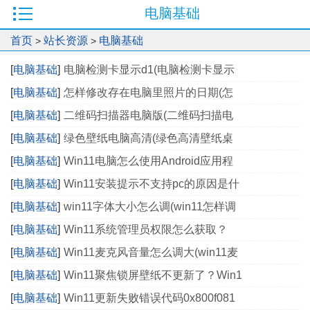
电脑基础
首页
站长资源
电脑基础
>
>
[
电脑基础
]
电脑检测卡显示d1(电脑检测卡显示
[
电脑基础
]
怎样修改存在电脑里照片的日期(怎
[
电脑基础
]
二维码扫描器电脑版(二维码扫描电
[
电脑基础
]
绿色壁纸电脑高清(绿色高清壁纸桌
[
电脑基础
]
Win11电脑怎么使用Android应用程
[
电脑基础
]
Win11安装提示不支持pc的原因是什
[
电脑基础
]
win11字体大小怎么调(win11怎样调
[
电脑基础
]
Win11系统管理员权限怎么获取？
[
电脑基础
]
Win11麦克风音量怎么调大(win11麦
[
电脑基础
]
Win11聚焦锁屏壁纸不更新了？Win1
[
电脑基础
]
Win11更新失败错误代码0x800f081