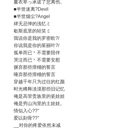
薰衣草っ承诺了悲离伤。
■半世迷离?Devil
■半世烟尘?Angel
肆无忌惮的浅忆ミ
歇斯底里的轻笑ミ
我说你是我的罗密欧?/
你说我是你的茱丽叶?/
孤单而已丶不需要陪伴
哭泣而已丶不需要安慰
摒弃那些滑稽的誓言
唾弃那些滑稽的誓言
穿越千年只为过往的红颜
时光稀释淡漠那些旧记忆
俺是高管贵族里的瓷娃娃
俺是穷山沟里的土娃娃。
情似入心??°
爱以刻骨??°
__对你的疼爱依然未减