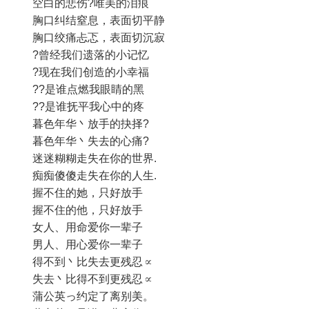
空白的悲伤?唯美的泪痕
胸口纠结窒息，表面切平静
胸口绞痛忐忑，表面切沉寂
?曾经我们遗落的小记忆
?现在我们创造的小幸福
??是谁点燃我眼睛的黑
??是谁抚平我心中的疼
暮色年华丶放手的抉择?
暮色年华丶失去的心痛?
迷迷糊糊走失在你的世界.
痴痴傻傻走失在你的人生.
握不住的她，只好放手
握不住的他，只好放手
女人、用命爱你一辈子
男人、用心爱你一辈子
得不到丶比失去更残忍∝
失去丶比得不到更残忍∝
蒲公英っ约定了离别美。