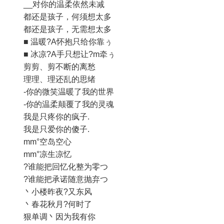
__对你的温柔依然未减
都还是孩子，何须想太多
都还是孩子，无需想太多
■ 温暖?A怀抱只给你靠ぅ
■ 冰凉?A手只想让?m牵ぅ
剪剪、剪不断的离愁
理理、理还乱的思绪
-你的微笑温暖了我的世界
-你的温柔颠覆了我的灵魂
我是只疼你的疯子.
我是只爱你的傻子.
mm°空岛空心
mm°凉生凉忆
?谁能把回忆化整为零つ
?谁能把承诺随意抛弃つ
丶小楼昨夜?又东风
丶春花秋月?何时了
狠单调丶因为我有你