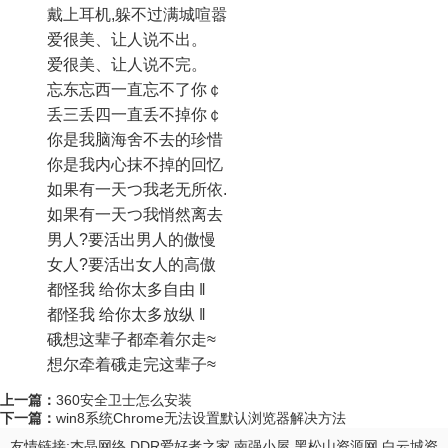
戴上耳机,躲不过满城喧嚣
爱很美、让人说不出。
爱很美、让人说不完。
忘东忘西一直忘不了你￠
丢三丢四一直丢不掉你￠
你是我脑海舍不去的珍惜
你是我内心抹不掉的回忆
如果有一天つ我老无所依.
如果有一天つ我悄然离去
男人?要活出男人的傲慢
女人?要活出女人的高傲
都怪我 给你太多自由 ‖
都怪我 给你太多放纵 ‖
硪想这辈子都牵着尔走≈
想尔牵着硪走完这辈子≈
上一篇：
360安全卫士怎么安装
下一篇：
win8系统Chrome无法设置默认浏览器解决方法
友情链接:
杰晶网络
DDR爱好者之家
南强小屋
黑松山资源网
白云城资