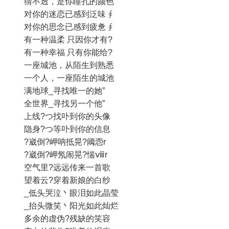
猜不透，是你瞳孔的颜色
对你的迷恋已感到泛味 ∮
对你的思念已感到疲惫 ∮
有一种温柔 只因你才有?
有一种幸福 只有你能给?
一座城池，从陌生到熟悉
一个人，一座陌生的城池
满地球_寻找唯一的她”
全世界_寻找另一个他”
上线?つ找卟到你的头像
隐身?つ等卟到你的信息
?崴倒?岬呐抵晃?阈悫r
?崴倒?岬氖闹晃?惴ⅷr
空气里?远远传来一首歌
望着云?穿着新娘的白纱
_低头哭泣丶眼泪如此晶莹
_抬头微笑丶阳光如此灿烂
多余的虚伪?残缺的笑容