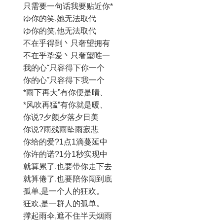
只需要一句话我要贴近你*
ゆ你的笑,她无法取代
ゆ你的笑,他无法取代
不在乎得到丶只奢望拥有
不在乎挚爱丶只奢望唯一
我的心ˇ只容得下你一个
你的心ˇ只容得下我一个
*雨下再大”有你便是晴、
*风吹再猛”有你就是暖、
你说?夕颜夕落夕日美
你说?雨残雨坠雨寂悲
你给的爱?1点1滴蔓延中
你许的诺?1分1秒实现中
就算累了.也要带你走下去
就算倦了.也要陪你闯到底
孤单,是一个人的狂欢。
狂欢,是一群人的孤单。
撑起雨伞,遮不住半天烟雨