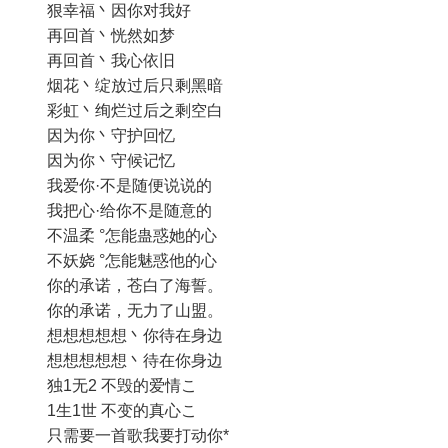
狠幸福丶因你对我好
再回首丶恍然如梦
再回首丶我心依旧
烟花丶绽放过后只剩黑暗
彩虹丶绚烂过后之剩空白
因为你丶守护回忆
因为你丶守候记忆
我爱你·不是随便说说的
我把心·给你不是随意的
不温柔 °怎能蛊惑她的心
不妖娆 °怎能魅惑他的心
你的承诺，苍白了海誓。
你的承诺，无力了山盟。
想想想想想丶你待在身边
想想想想想丶待在你身边
独1无2 不毁的爱情こ
1生1世 不变的真心こ
只需要一首歌我要打动你*