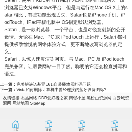
Safari，使用了KDE的KHTML作为浏览器的计算核心。 该
浏览器已支持Windows平台，但是与运行在Mac OS X上的s
afari相比，有些功能出现丢失。Safari也是iPhone手机、iP
odTouch、iPad平板电脑中iOS指定默认浏览器。
Safari，是一款浏览器、一个平台，也是对锐意创新的公开
邀请。无论在 Mac、PC 或 iPod touch 上运行，Safari 都可
提供极致愉悦的网络体验方式，更不断地改写浏览器的定
义。
Safari，以惊人速度渲染网页。与 Mac、PC 及 iPod touch
完美兼容。让最爱网站一目了然。聪明的它还会检查拼写和
语法。
上一篇：
完美解决诺基亚E61i自带播放器乱码问题
下一篇：
Vista如何删除计算机中曾经连接的蓝牙设备图标?
友情链接:
杰晶网络
DDR爱好者之家
南强小屋
黑松山资源网
白云城资
源网
网站地图
SiteMap
主页
破解
音乐
影视