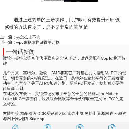
通过上述简单的三步操作，用户即可有效提升edge浏
览器的方法速度了，是不是非常的简单呢!
上一篇：
yy怎么上不去
下一篇：
wps表格怎样设置单元格
一句话新闻
微软与英特尔等合作伙伴联合定义“AI PC”：键盘需配有Copilot物理按
键
几个月来，英特尔、微软、AMD和其它厂商都在共同推动“AI PC”的想
法，朝着更多的AI功能迈进。在近日，英特尔在台北举行的开发者活
动中，也宣布了关于AI PC加速计划、新的PC开发者计划和独立硬件
供应商计划。
在此次发布会上，英特尔还发布了全新的全新的酷睿Ultra Meteor
Lake NUC开发套件，以及联合微软等合作伙伴联合定义“AI PC”的定
义标准。
友情链接:
杰晶网络
DDR爱好者之家
南强小屋
黑松山资源网
白云城资
源网
网站地图
SiteMap