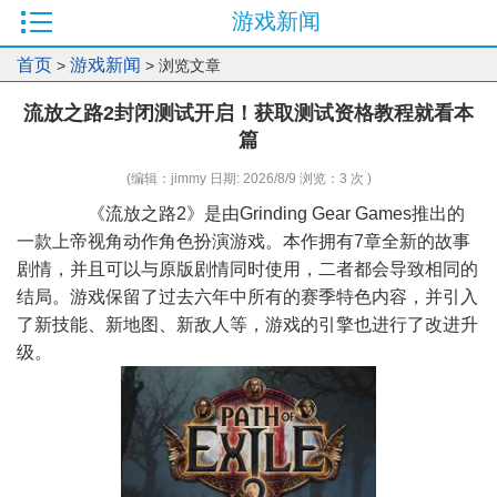
游戏新闻
首页
游戏新闻
>
> 浏览文章
流放之路2封闭测试开启！获取测试资格教程就看本
篇
(编辑：jimmy 日期: 2026/8/9 浏览：3 次 )
《流放之路2》是由Grinding Gear Games推出的
一款上帝视角动作角色扮演游戏。本作拥有7章全新的故事
剧情，并且可以与原版剧情同时使用，二者都会导致相同的
结局。游戏保留了过去六年中所有的赛季特色内容，并引入
了新技能、新地图、新敌人等，游戏的引擎也进行了改进升
级。