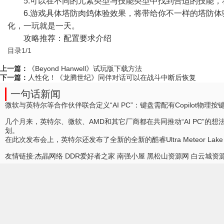
5.可以在不同的元素类型与技能类型中找到合适的技能
6.游戏具体塔防肉鸽体验效果，将带给你不一样的塔防体
化，一玩就是一天。
攻略推荐：配置要求介绍
目录1/1
上一篇：
《Beyond Hanwell》试玩版下载方法
下一篇：
人性化！《龙腾世纪》同伴对话可以在战斗中断后恢复
一句话新闻
微软与英特尔等合作伙伴联合定义“AI PC”：键盘需配有Copilot物理按
几个月来，英特尔、微软、AMD和其它厂商都在共同推动“AI PC”的
划。
在此次发布会上，英特尔还发布了全新的全新的酷睿Ultra Meteor La
友情链接:
杰晶网络
DDR爱好者之家
南强小屋
黑松山资源网
白云城资