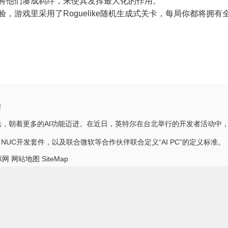
，将他们凑成羁绊，来使其发挥最大化的作用。
验，游戏里采用了Roguelike随机生成式关卡，每局你都将
键
想法，朝着更多的AI功能迈进。在近日，英特尔在台北举行的开发者活动中，
ke NUC开发套件，以及联合微软等合作伙伴联合定义“AI PC”的定义标准。
源网
网站地图
SiteMap