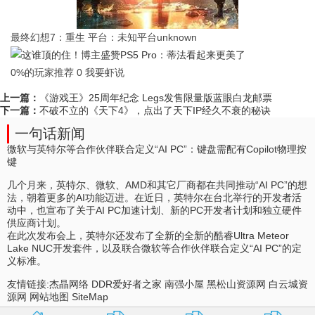
最终幻想7：重生 平台：未知平台unknown
0%的玩家推荐 0 我要虾说
上一篇：
《游戏王》25周年纪念 Legs发售限量版蓝眼白龙邮票
下一篇：
不破不立的《天下4》，点出了天下IP经久不衰的秘诀
一句话新闻
微软与英特尔等合作伙伴联合定义“AI PC”：键盘需配有Copilot物理按
键
几个月来，英特尔、微软、AMD和其它厂商都在共同推动“AI PC”的想
法，朝着更多的AI功能迈进。在近日，英特尔在台北举行的开发者活
动中，也宣布了关于AI PC加速计划、新的PC开发者计划和独立硬件
供应商计划。
在此次发布会上，英特尔还发布了全新的全新的酷睿Ultra Meteor
Lake NUC开发套件，以及联合微软等合作伙伴联合定义“AI PC”的定
义标准。
友情链接:
杰晶网络
DDR爱好者之家
南强小屋
黑松山资源网
白云城资
源网
网站地图
SiteMap