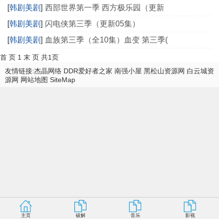
[
韩剧美剧
]
西部世界第一季 西方极乐园（更新
[
韩剧美剧
]
闪电侠第三季（更新05集）
[
韩剧美剧
]
血族第三季（全10集）血变 第三季(
首 页
1
末 页
共1页
友情链接:
杰晶网络
DDR爱好者之家
南强小屋
黑松山资源网
白云城资
源网
网站地图
SiteMap
主页
破解
音乐
影视