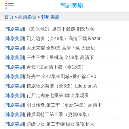
韩剧美剧
首页
高清影音
韩剧美剧
>
>
[
韩剧美剧
]
《欢乐颂2》迅雷下载链接|欢乐颂
[
韩剧美剧
]
剃刀边缘（全48集）高清下载 Razor
[
韩剧美剧
]
大唐荣耀 全60集 高清下载 大唐后
[
韩剧美剧
]
三生三世十里桃花 全58集 高清下
[
韩剧美剧
]
青云志2 高清下载（全18集）
[
韩剧美剧
]
好先生.全42集未删减+番外篇.EP0
[
韩剧美剧
]
植剧场之荼蘼（全6集）Life.plan.A
[
韩剧美剧
]
行尸走肉第七季第8集全集观看
[
韩剧美剧
]
明日传奇.第二季（更新04集）高清下
[
韩剧美剧
]
神盾局特工第四季（更新06集）
[
韩剧美剧
]
超级少女 第二季/超级女孩/女超人