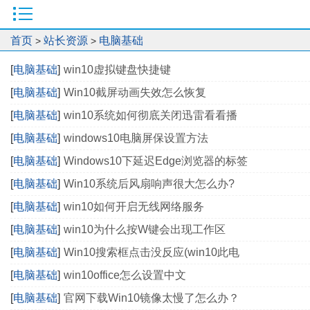
首页
站长资源
电脑基础
>
>
[
电脑基础
]
win10虚拟键盘快捷键
[
电脑基础
]
Win10截屏动画失效怎么恢复
[
电脑基础
]
win10系统如何彻底关闭迅雷看看播
[
电脑基础
]
windows10电脑屏保设置方法
[
电脑基础
]
Windows10下延迟Edge浏览器的标签
[
电脑基础
]
Win10系统后风扇响声很大怎么办?
[
电脑基础
]
win10如何开启无线网络服务
[
电脑基础
]
win10为什么按W键会出现工作区
[
电脑基础
]
Win10搜索框点击没反应(win10此电
[
电脑基础
]
win10office怎么设置中文
[
电脑基础
]
官网下载Win10镜像太慢了怎么办？