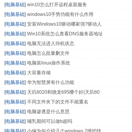
[
电脑基础
]
win10怎么打开远程桌面服务
[
电脑基础
]
windows10手势功能有什么作用
[
电脑基础
]
安装Windows10驱动哪家强?驱动人
[
电脑基础
]
Win10系统怎么查看DNS服务器地址
[
电脑基础
]
电脑无法进入待机状态
[
电脑基础
]
电脑怎么批量删文件
[
电脑基础
]
电脑装linux操作系统
[
电脑基础
]
大容量存储
[
电脑基础
]
华为智慧屏有什么功能
[
电脑基础
]
天玑6020和骁龙695哪个好(天玑60
[
电脑基础
]
不同文件夹下的文件不能重名
[
电脑基础
]
电脑渗透是什么意思
[
电脑基础
]
哺乳期间可以做b超吗
[
电脑基础
]
小编为你介绍几个windows 7维护技