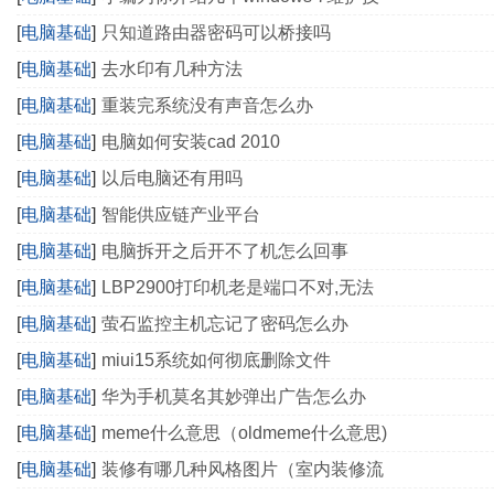
[
电脑基础
]
只知道路由器密码可以桥接吗
[
电脑基础
]
去水印有几种方法
[
电脑基础
]
重装完系统没有声音怎么办
[
电脑基础
]
电脑如何安装cad 2010
[
电脑基础
]
以后电脑还有用吗
[
电脑基础
]
智能供应链产业平台
[
电脑基础
]
电脑拆开之后开不了机怎么回事
[
电脑基础
]
LBP2900打印机老是端口不对,无法
[
电脑基础
]
萤石监控主机忘记了密码怎么办
[
电脑基础
]
miui15系统如何彻底删除文件
[
电脑基础
]
华为手机莫名其妙弹出广告怎么办
[
电脑基础
]
meme什么意思（oldmeme什么意思)
[
电脑基础
]
装修有哪几种风格图片（室内装修流