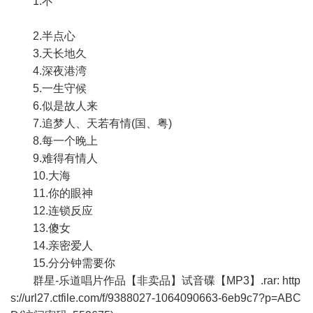
1.不
2.半点心
3.天长地久
4.深夜港湾
5.一生守候
6.似是故人来
7.追梦人、天若有情(国、粤)
8.每一个晚上
9.难得有情人
10.大海
11.你的眼神
12.连锁反应
13.傻女
14.亲密爱人
15.分分钟需要你
群星-乐道唱片作品【非卖品】试音碟【MP3】.rar:
http
s://url27.ctfile.com/f/9388027-1064090663-6eb9c7?p=ABC